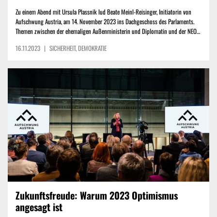
Zu einem Abend mit Ursula Plassnik lud Beate Meinl-Reisinger, Initiatorin von
Aufschwung Austria, am 14. November 2023 ins Dachgeschoss des Parlaments.
Themen zwischen der ehemaligen Außenministerin und Diplomatin und der NEOS-
Politikerin waren Plassniks Blick auf Österreich im „Weltdorf“, das
16.11.2023
|
SICHERHEIT
,
DEMOKRATIE
Friedensprojekt Europa und ihre Überlegungen zu Österreichs Sicherheit.
Zukunftsfreude: Warum 2023 Optimismus
angesagt ist