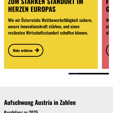
ZUM STARKEN STANDORT IM
FÜ
HERZEN EUROPAS
GE
Wie wir Österreichs Wettbewerbsfähigkeit sichern,
Wie 
unsere Innovationskraft stärken, und einen
näch
resilenten Wirtschaftsstandort schaffen können.
alle
Mehr erfahren
M
Aufschwung Austria in Zahlen
Kurzbilanz zu 2025