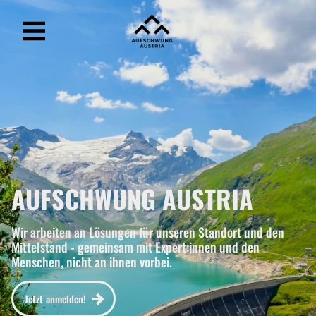
AUFSCHWUNG AUSTRIA
AUFSCHWUNG AUSTRIA
Wir arbeiten an Lösungen für unseren Standort und den
Mittelstand - gemeinsam mit Expert:innen und den
Menschen, nicht an ihnen vorbei.
Jetzt anmelden!